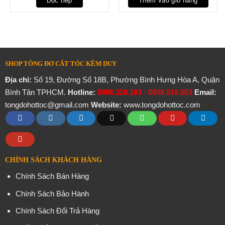
Đọc tiếp
Thêm vào giỏ hàng
SHOP TÔNG ĐƠ CẮT TÓC KỀM DUY
Địa chỉ:
Số 19, Đường Số 18B, Phường Bình Hưng Hòa A, Quận
Bình Tân TPHCM.
Hotline:
0986.328.163 - 0938.919.853
Email:
tongdohottoc@gmail.com
Website:
www.tongdohottoc.com
CHÍNH SÁCH KHÁCH HÀNG
Chính Sách Bán Hàng
Chính Sách Bảo Hành
Chính Sách Đổi Trả Hàng