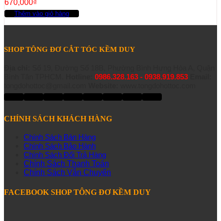
670,000
₫
Thêm vào giỏ hàng
SHOP TÔNG ĐƠ CẮT TÓC KỀM DUY
Địa chỉ:
Số 19, Đường Số 18B, Phường Bình Hưng Hòa A, Quận
Bình Tân TPHCM.
Hotline:
0986.328.163 - 0938.919.853
Email:
tongdohottoc@gmail.com
Website:
www.tongdohottoc.com
CHÍNH SÁCH KHÁCH HÀNG
Chính Sách Bán Hàng
Chính Sách Bảo Hành
Chính Sách Đổi Trả Hàng
Chính Sách Thanh Toán
Chính Sách Vẫn Chuyển
FACEBOOK SHOP TÔNG ĐƠ KỀM DUY