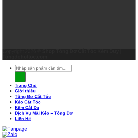
Copyright 2026 ©
Shop Tông Đơ Cắt Tóc Kềm Duy |
Tongdohottoc.com
Tìm
kiếm:
Trang Chủ
Giới thiệu
Tông Đơ Cắt Tóc
Kéo Cắt Tóc
Kềm Cắt Da
Dịch Vụ Mài Kéo – Tông Đơ
Liên Hệ