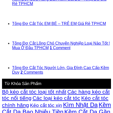
Rẻ TPHCM
Tông Đơ Cắt Tóc EM BÉ – TRẺ EM Giá Rẻ TPHCM
Tông Đơ Cắt Lông Chó Chuyên Nghiệp Loại Nào Tốt !
Mua Ở Đâu TPHCM
1
Comment
Tông Đơ Cắt Tóc Người Lớn, Gia Đình Cao Cấp Kềm
Duy
2
Comments
Từ Khóa Sản Phẩm
Bộ kéo cắt tóc loại tốt nhất
Các hàng kéo cắt
tóc nổi tiếng
Các loại kéo cắt tóc
Kéo cắt tóc
Kìm Nhặt Da
Kềm
chính hãng
Kéo cắt tóc xịn
Cắt Da Bao Nhiêu Tiền
Kềm Cắt Da Gần