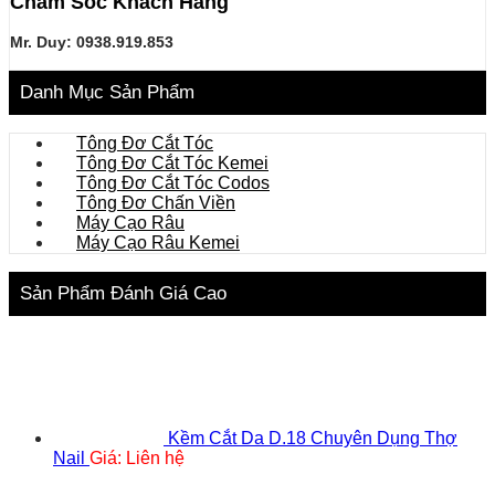
Chăm Sóc Khách Hàng
Mr. Duy: 0938.919.853
Danh Mục Sản Phẩm
Tông Đơ Cắt Tóc
Tông Đơ Cắt Tóc Kemei
Tông Đơ Cắt Tóc Codos
Tông Đơ Chấn Viền
Máy Cạo Râu
Máy Cạo Râu Kemei
Sản Phẩm Đánh Giá Cao
Kềm Cắt Da D.18 Chuyên Dụng Thợ
Nail
Giá: Liên hệ