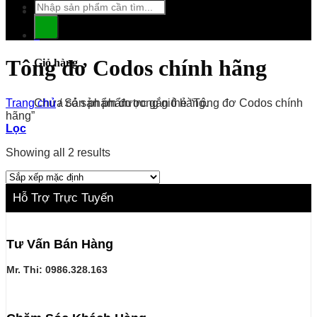
Tìm
kiếm:
0
Tông đơ Codos chính hãng
Giỏ hàng
Chưa có sản phẩm trong giỏ hàng.
Trang chủ
/
Sản phẩm được gắn thẻ “Tông đơ Codos chính
hãng”
Lọc
Showing all 2 results
Hỗ Trợ Trực Tuyến
Tư Vấn Bán Hàng
Mr. Thi: 0986.328.163