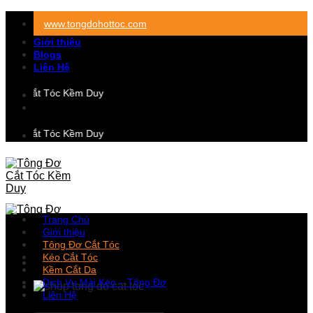
Skip
www.tongdohottoc.com
to
content
Giới thiệu
Blogs
Liên Hệ
ơ Cắt Tóc Kềm Duy
ơ Cắt Tóc Kềm Duy
Trang Chủ
Giới thiệu
Tông Đơ Cắt Tóc
Kéo Cắt Tóc
Kềm Cắt Da
Dịch Vụ Mài Kéo – Tông Đơ
Liên Hệ