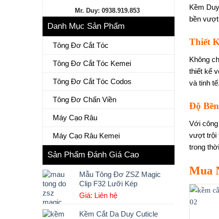
Kềm Duy 
Mr. Duy: 0938.919.853
bền vượt 
Danh Mục Sản Phẩm
Thiết 
Tông Đơ Cắt Tóc
Không ch
Tông Đơ Cắt Tóc Kemei
thiết kế 
Tông Đơ Cắt Tóc Codos
và tinh t
Tông Đơ Chấn Viền
Độ Bền
Máy Cạo Râu
Với công 
vượt trộ
Máy Cạo Râu Kemei
trong thờ
Sản Phẩm Đánh Giá Cao
Mua 
Mẫu Tông Đơ ZSZ Magic
Clip F32 Lưỡi Kép
Giá: Liên hệ
Kềm Cắt Da Duy Cuticle