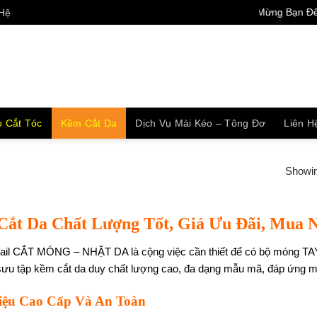
Chào Mừng Bạn Đến Shop
 Hệ
 Cắt Tóc
Kềm Cắt Da
Dịch Vụ Mài Kéo – Tông Đơ
Liên H
Showing
ắt Da Chất Lượng Tốt, Giá Ưu Đãi, Mua N
nail CẮT MÓNG – NHẶT DA là cộng việc cần thiết để có bộ móng TA
 sưu tập kềm cắt da duy chất lượng cao, đa dạng mẫu mã, đáp ứng m
iệu Cao Cấp Và An Toàn