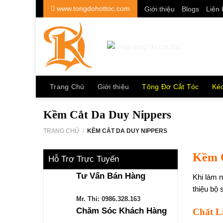
Skip
www.tongdohottoc.com
Giới thiệu
Blogs
Liên
to
content
Trang Chủ
Giới thiệu
Tông Đơ Cắt Tóc
Kéo
Kềm Cắt Da Duy Nippers
TRANG CHỦ
/
KỀM CẮT DA DUY NIPPERS
Kềm C
Hỗ Trợ Trực Tuyến
Tư Vấn Bán Hàng
Khi làm 
thiệu bộ
Mr. Thi: 0986.328.163
Chăm Sóc Khách Hàng
Chất L