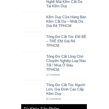
Nghề Mài Kềm Cắt Da
Tại Kềm Duy
Kềm Duy Cửa Hàng Bán
Kềm Cắt Da – Nhặt Da
Giá Rẻ TPHCM
Tông Đơ Cắt Tóc EM BÉ
– TRẺ EM Giá Rẻ
TPHCM
Tông Đơ Cắt Lông Chó
Chuyên Nghiệp Loại Nào
Tốt ! Mua Ở Đâu
TPHCM
1
Comment
Tông Đơ Cắt Tóc Người
Lớn, Gia Đình Cao Cấp
Kềm Duy
2
Comments
Từ Khóa Sản Phẩm