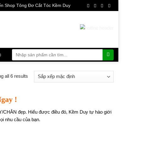
 Tông Đơ Cắt Tóc Kềm Duy
Tìm
ệ
kiếm:
 all 6 results
gay !
Y/CHÂN đẹp. Hiểu được điều đó, Kềm Duy tự hào giới
ọi nhu cầu của bạn.