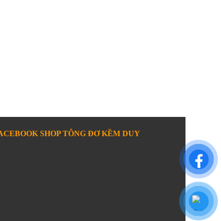
ACEBOOK SHOP TÔNG ĐƠ KỀM DUY