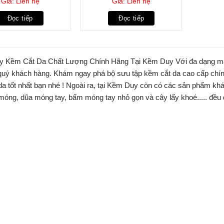
Giá: Liên hệ
Giá: Liên hệ
Đọc tiếp
Đọc tiếp
 Kềm Cắt Da Chất Lượng Chính Hãng Tại Kềm Duy Với đa dạng mẫu
quý khách hàng. Khám ngay phá bộ sưu tập kềm cắt da cao cấp chí
da tốt nhất bạn nhé ! Ngoài ra, tại Kềm Duy còn có các sản phẩm kh
óng, dũa móng tay, bấm móng tay nhỏ gọn và cây lấy khoé..... đều đư