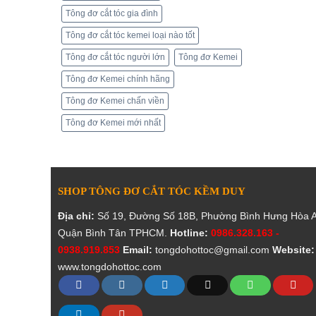
Tông đơ cắt tóc gia đình
Tông đơ cắt tóc kemei loại nào tốt
Tông đơ cắt tóc người lớn
Tông đơ Kemei
Tông đơ Kemei chính hãng
Tông đơ Kemei chấn viền
Tông đơ Kemei mới nhất
SHOP TÔNG ĐƠ CẮT TÓC KỀM DUY
Địa chỉ:
Số 19, Đường Số 18B, Phường Bình Hưng Hòa A
Quận Bình Tân TPHCM.
Hotline:
0986.328.163 -
0938.919.853
Email:
tongdohottoc@gmail.com
Website:
www.tongdohottoc.com