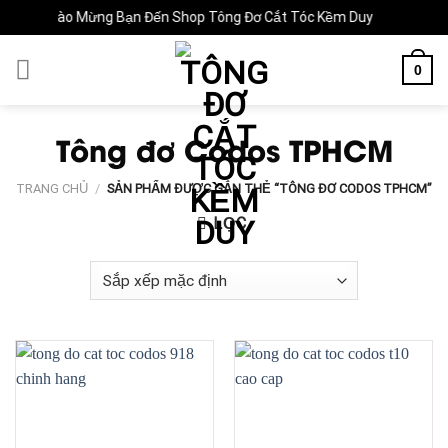
Skip
Chào Mừng Bạn Đến Shop Tông Đơ Cắt Tóc Kềm Duy
to
content
0
Tông đơ Codos TPHCM
TRANG CHỦ
/
SẢN PHẨM ĐƯỢC GẮN THẺ “TÔNG ĐƠ CODOS TPHCM”
LỌC