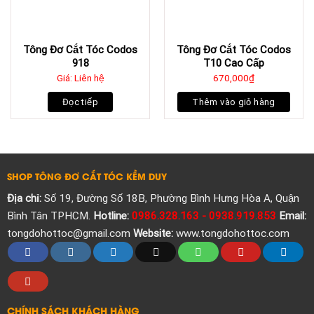
Tông Đơ Cắt Tóc Codos
Tông Đơ Cắt Tóc Codos
918
T10 Cao Cấp
Giá: Liên hệ
670,000
₫
Đọc tiếp
Thêm vào giỏ hàng
SHOP TÔNG ĐƠ CẮT TÓC KỀM DUY
Địa chỉ:
Số 19, Đường Số 18B, Phường Bình Hưng Hòa A, Quận
Bình Tân TPHCM.
Hotline:
0986.328.163 - 0938.919.853
Email:
tongdohottoc@gmail.com
Website:
www.tongdohottoc.com
CHÍNH SÁCH KHÁCH HÀNG