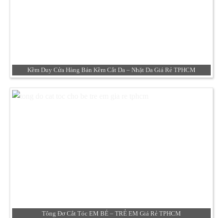
Kềm Duy Cửa Hàng Bán Kềm Cắt Da – Nhặt Da Giá Rẻ TPHCM
Tông Đơ Cắt Tóc EM BÉ – TRẺ EM Giá Rẻ TPHCM