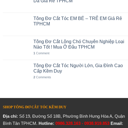
Da Giá Rẻ TPHCM
Tông Đơ Cắt Tóc EM BÉ – TRẺ EM Giá Rẻ
TPHCM
Tông Đơ Cắt Lông Chó Chuyên Nghiệp Loại
Nào Tốt ! Mua Ở Đâu TPHCM
1
Comment
Tông Đơ Cắt Tóc Người Lớn, Gia Đình Cao
Cấp Kềm Duy
2
Comments
SHOP TÔNG ĐƠ CẮT TÓC KỀM DUY
Địa chỉ:
Số 19, Đường Số 18B, Phường Bình Hưng Hòa A, Quận
Bình Tân TPHCM.
Hotline:
0986.328.163 - 0938.919.853
Email: