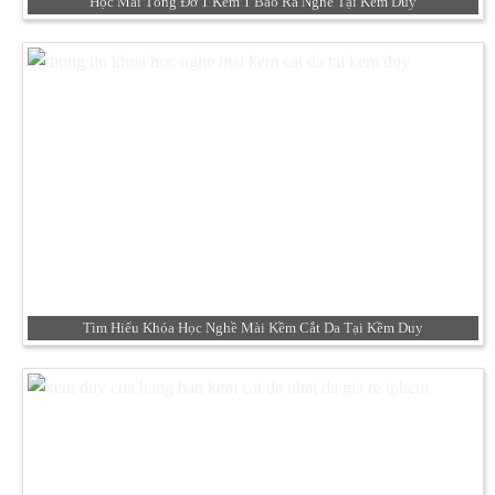
Học Mài Tông Đơ 1 Kèm 1 Bao Ra Nghề Tại Kềm Duy
Tìm Hiểu Khóa Học Nghề Mài Kềm Cắt Da Tại Kềm Duy