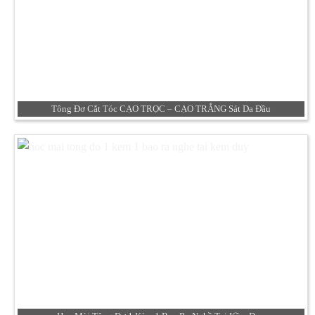
Tông Đơ Cắt Tóc CẠO TRỌC – CẠO TRẮNG Sát Da Đầu