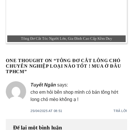
Tông Đơ Cắt Tóc Người Lớn, Gia Đình Cao Cấp Kềm Duy
ONE THOUGHT ON “
TÔNG ĐƠ CẮT LÔNG CHÓ
CHUYÊN NGHIỆP LOẠI NÀO TỐT ! MUA Ở ĐÂU
TPHCM
”
Tuyết Ngân
says:
cho em hỏi bên shop mình có bán tông hớt
long chó mèo không ạ !
25/04/2025 AT 08:51
TRẢ LỜI
Để lại một bình luận