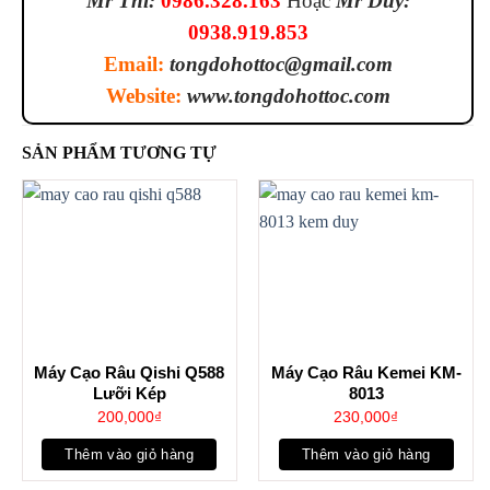
Mr Thi:
0986.328.163
Hoặc
Mr Duy:
0938.919.853
Email:
tongdohottoc@gmail.com
Website:
www.tongdohottoc.com
SẢN PHẨM TƯƠNG TỰ
Máy Cạo Râu Qishi Q588
Máy Cạo Râu Kemei KM-
Lưỡi Kép
8013
200,000
₫
230,000
₫
Thêm vào giỏ hàng
Thêm vào giỏ hàng