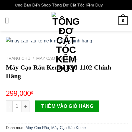
Skip
ào Mừng Bạn Đến Shop Tông Đơ Cắt Tóc Kềm Duy
to
content
0
TRANG CHỦ
/
MÁY CẠO RÂU KEMEI
Máy Cạo Râu Kemei KM-1102 Chính
Hãng
299,000
₫
Máy Cạo Râu Kemei KM-1102 Chính Hãng số lượng
THÊM VÀO GIỎ HÀNG
Danh mục:
Máy Cạo Râu
,
Máy Cạo Râu Kemei