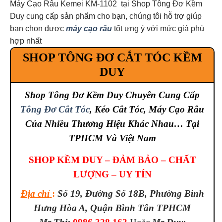
Máy Cạo Râu Kemei KM-1102 tại Shop Tông Đơ Kềm
Duy cung cấp sản phẩm cho bạn, chúng tôi hỗ trợ giúp
bạn chọn được
máy cạo râu
tốt ưng ý với mức giá phù
hợp nhất
SHOP TÔNG ĐƠ CẮT TÓC KỀM
DUY
Shop Tông Đơ Kềm Duy Chuyên Cung Cấp
Tông Đơ Cắt Tóc
, Kéo Cắt Tóc, Máy Cạo Râu
Của Nhiều Thương Hiệu Khác Nhau… Tại
TPHCM Và Việt Nam
SHOP KỀM DUY – ĐẢM BẢO – CHẤT
LƯỢNG – UY TÍN
Địa chỉ
:
Số 19, Đường Số 18B, Phường Bình
Hưng Hòa A, Quận Bình Tân TPHCM