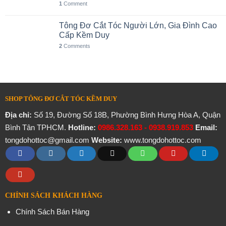
1
Comment
Tông Đơ Cắt Tóc Người Lớn, Gia Đình Cao
Cấp Kềm Duy
2
Comments
SHOP TÔNG ĐƠ CẮT TÓC KỀM DUY
Địa chỉ:
Số 19, Đường Số 18B, Phường Bình Hưng Hòa A, Quận
Bình Tân TPHCM.
Hotline:
0986.328.163 - 0938.919.853
Email:
tongdohottoc@gmail.com
Website:
www.tongdohottoc.com
CHÍNH SÁCH KHÁCH HÀNG
Chính Sách Bán Hàng