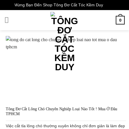
Skip
Chào Mừng Bạn Đến Shop Tông Đơ Cắt Tóc Kềm Duy
to
content
0
Tông Đơ Cắt Lông Chó Chuyên Nghiệp Loại Nào Tốt ! Mua Ở Đâu
TPHCM
Việc cắt tỉa lông chó thường xuyên không chỉ đơn giản là làm đẹp