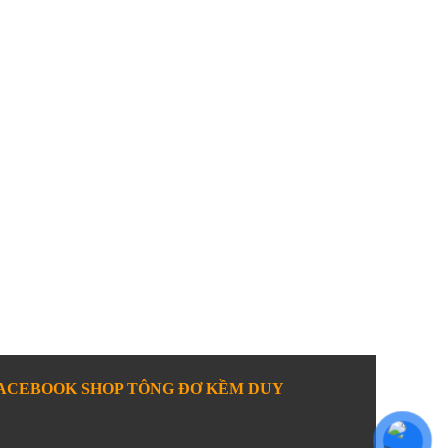
ACEBOOK SHOP TÔNG ĐƠ KỀM DUY