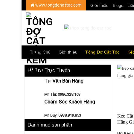
Skip
www.tongdohottoc.com
Giới thiệu
Blogs
Liê
to
content
Trang Chủ
Giới thiệu
Tông Đơ Cắt Tóc
Kéo
Hỗ Trợ Trực Tuyến
Tư Vấn Bán Hàng
Mr. Thi:
0986.328.163
Chăm Sóc Khách Hàng
Mr. Duy: 0938.919.853
Kéo Cắt
Hãng G
Danh mục sản phẩm
Hỏi Kéo 