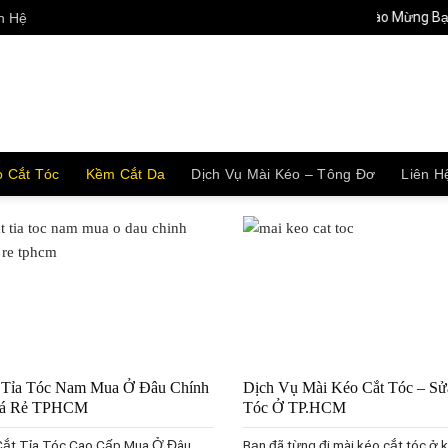
Chào Mừng Bạn Đến
n Hệ
 Cắt Tóc
Kềm Cắt Da
Dịch Vụ Mài Kéo – Tông Đơ
Liên H
 Tỉa Tóc Nam Mua Ở Đâu Chính
Dịch Vụ Mài Kéo Cắt Tóc – Sử
iá Rẻ TPHCM
Tóc Ở TP.HCM
Cắt Tỉa Tóc Cao Cấp Mua Ở Đâu
Bạn đã từng đi mài kéo cắt tóc ở 