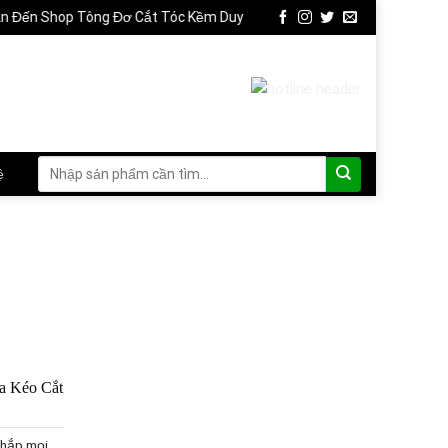
 Shop Tông Đơ Cắt Tóc Kềm Duy
Tìm
ệ
kiếm:
a Kéo Cắt
khắp mọi