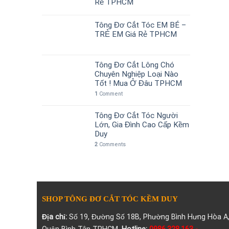
Rẻ TPHCM
Tông Đơ Cắt Tóc EM BÉ –
TRẺ EM Giá Rẻ TPHCM
Tông Đơ Cắt Lông Chó
Chuyên Nghiệp Loại Nào
Tốt ! Mua Ở Đâu TPHCM
1
Comment
Tông Đơ Cắt Tóc Người
Lớn, Gia Đình Cao Cấp Kềm
Duy
2
Comments
SHOP TÔNG ĐƠ CẮT TÓC KỀM DUY
Địa chỉ:
Số 19, Đường Số 18B, Phường Bình Hưng Hòa A