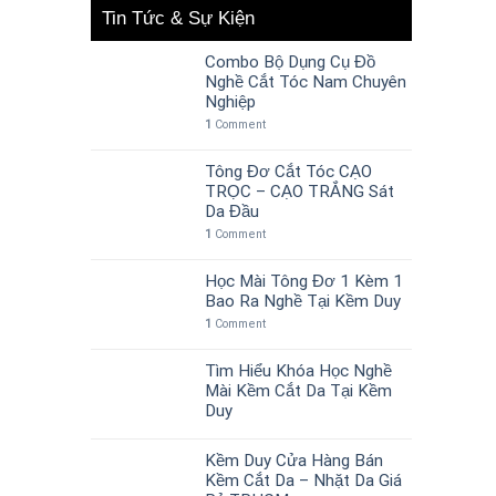
Tin Tức & Sự Kiện
Combo Bộ Dụng Cụ Đồ
Nghề Cắt Tóc Nam Chuyên
Nghiệp
1
Comment
Tông Đơ Cắt Tóc CẠO
TRỌC – CẠO TRẮNG Sát
Da Đầu
1
Comment
Học Mài Tông Đơ 1 Kèm 1
Bao Ra Nghề Tại Kềm Duy
1
Comment
Tìm Hiểu Khóa Học Nghề
Mài Kềm Cắt Da Tại Kềm
Duy
Kềm Duy Cửa Hàng Bán
Kềm Cắt Da – Nhặt Da Giá