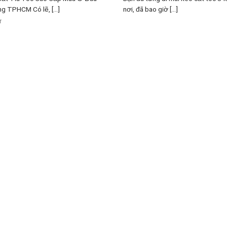
g TPHCM Có lẽ, [...]
nơi, đã bao giờ [...]
T